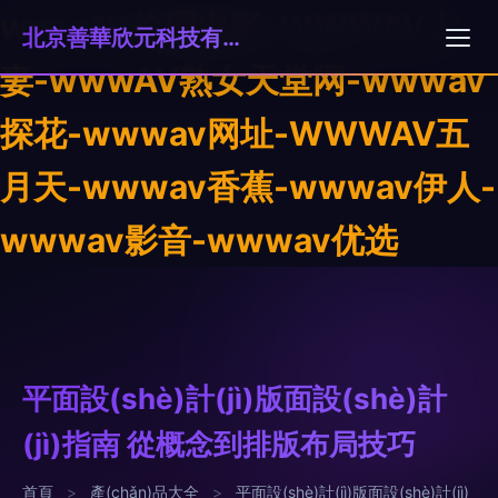
wwwAV伦理电影-WWWAV人
北京善華欣元科技有限公司
妻-wwwAV熟女天堂网-wwwav
探花-wwwav网址-WWWAV五
月天-wwwav香蕉-wwwav伊人-
wwwav影音-wwwav优选
平面設(shè)計(jì)版面設(shè)計
(jì)指南 從概念到排版布局技巧
首頁
>
產(chǎn)品大全
>
平面設(shè)計(jì)版面設(shè)計(jì)