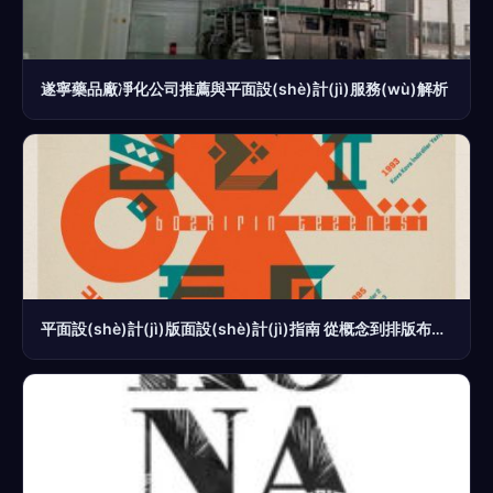
遂寧藥品廠凈化公司推薦與平面設(shè)計(jì)服務(wù)解析
平面設(shè)計(jì)版面設(shè)計(jì)指南 從概念到排版布局技巧