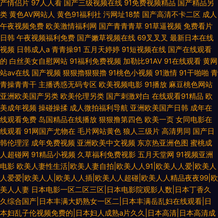
产情侣片
97人人看
国产三级视频在线
91免费视频精品
国产精品另
类
黄色AV网站人
黄色91福利社
污网址18禁
国产高清不卡二区
成人
午夜视频免费
欧美激情福利网
国产青青青草
91草逼视频
免费看片
日韩
午夜视频福利免费
国产嫩草视频在线
69叉叉叉
最新日本在线
视频
日韩成人a
青青操91
五月天婷婷
91短视频在线
国产在线观看
的
白丝美女自慰网站
91福利免费视频
加勒比91AV
91在线观看
黄网
站av在线
国产视频
狠狠擼狠狠擼
91桃色小视频
91激情
91干啪啪
青
青操青青干
主播诱惑无码专区
欧美视频电影
91播放
麻豆桃色网站
亚洲欧美国产另类
欧美伦理另类
国产刺激对白
在线观看91精品
欧
美成年视频
操碰操揉
成人微拍福利导航
亚洲欧美国产日韩
成年在
线观看免费
岛国精品在线播放
狠狠撸第四色
欧美一页
女同电影在
线观看
91网国产尤物在
毛片网站黄色
狼人三级片
高清男同
国产日
韩伦理淫
成年免费视频
亚洲欧美中文视频
东京热亚洲色图
蜜桃成
人超碰网
91精品小视频
久草福利免费视影
五月天堂网
91视频亚洲
电影
欧美人妻性生活|欧美人妻自拍|欧美人人91|欧美人人爱|欧美人
人爱爱|欧美人人|欧美人人插|欧美人人超碰|欧美人人精品夜夜99|欧
美人人妻
日本电影一区二区三区|日本电影院观影人数|日本丁香久
久综合国产|日本丰满大奶熟女一区二|日本丰满岳乱妇在线观看|日
本妇乱子伦视频免费的|日本妇人成熟a片久久|日本高清|日本高清成