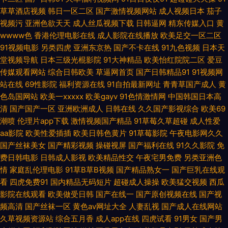
月婷婷操逼 91天堂在线 超碰在线97国产 国产天天骚 欧美精品传媒 日韩视频
草草酒店视频
韩日一区二区
国产激情视频网站
成人视频日本
茄子
视频污
亚洲色欲天天
成人丝瓜视频下载
日韩逼网
精东传媒入口
黄
网站导航 伊人成人影视综合 97人妻人人 成人另类免费视频 韩国美女被操 老
wwww色
香港伦理电影在线
成人影院在线播放
欧美足交一区二区
91视频电影
另类四虎
亚洲东京热
国产不卡在线
91九色视频
日本天
司机AVAV 欧美少妇A级片 日本精品色色 日韩瑟网 婷婷精品国产一区 影音先
堂视频导航
日本三级光棍影院
91大神精品
欧美怡红院院二区
爱豆
传媒观看网站
综合日韩欧美
草逼网首页
国产日韩精品91
91视频网
锋亚州精品 91大神高清无码 91新人视频 超碰蝴蝶乐 精品九九久久99 人人肏
站在线
69性影院
福利资源在线
91自拍最新网址
青青草国产成人
黄
色岛国网站
欧美一xxxxx
欧美gayv
91色情激情网
中国韩国日本高
清
国产国产一区
屄人人 熟妇国产免费一区 1024国产 第一福利 韩日色网 久草社区视频 青娱
亚洲欧洲成人
日韩在线
久久国产影视综合
欧美69
潮喷
伦理片app下载
激情视频国产精品
91草莓久草超碰
成人性爱
aa影院
欧美性爱插插
欧美日韩色黄片
91草莓影院
午夜电影网久久
乐打炮 亚洲成人A片 91在线观看资源 超碰综合TV 国产精品迷奸 黑丝自慰久
国产丝袜美女
国产精彩视频
操碰视屏
国产福利在线
91久久影院
免
费日韩电影
日韩成人影视
欧美精品性交
午夜宅男免费
另类亚洲色
草91 九一性爱免视频 青青操逼 日韩无码123 午夜伦理剧场 亚洲性爱巨场
情
家庭乱伦理电影
91草B草B视频
国产精品熟女一
国产巨乳在线观
看
四虎免费91
国内精品无码短片
超碰成人操操
欧美猛交视频
西瓜
91c传媒 爱豆传媒映视AV 丁香五月花麻豆 国产极品第99 黑人干日本少妇 麻
影院在线观看
欧美做受日韩
国产在线一
国产原创视频在线
国产视
频高清
国产丝袜一区
黄色av网址大全
人妻乱视
国产成人在线网站
豆免费在线毛片 欧美亚性激情 日韩精品国产精品 熟女双飞网 午夜日韩91 在
久草视频资源站
综合五月香
成人app在线
四虎试看
91男女
国产男