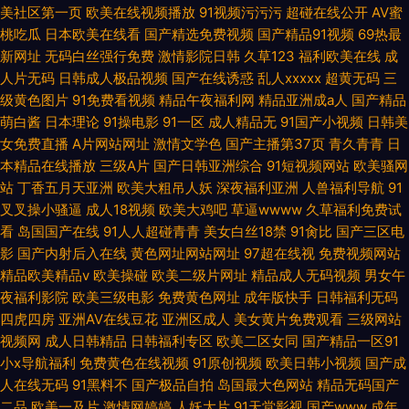
美社区第一页
欧美在线视频播放
91视频污污污
超碰在线公开
AV蜜
桃吃瓜
日本欧美在线看
国产精选免费视频
国产精品91视频
69热最
新网址
无码白丝强行免费
激情影院日韩
久草123
福利欧美在线
成
人片无码
日韩成人极品视频
国产在线诱惑
乱人xxxxx
超黄无码
三
级黄色图片
91免费看视频
精品午夜福利网
精品亚洲成a人
国产精品
萌白酱
日本理论
91操电影
91一区
成人精品无
91国产小视频
日韩美
女免费直播
A片网站网址
激情文学色
国产主播第37页
青久青青
日
本精品在线播放
三级A片
国产日韩亚洲综合
91短视频网站
欧美骚网
站
丁香五月天亚洲
欧美大粗吊人妖
深夜福利亚洲
人兽福利导航
91
叉叉操小骚逼
成人18视频
欧美大鸡吧
草逼wwww
久草福利免费试
看
岛国国产在线
91人人超碰青青
美女白丝18禁
91肏比
国产三区电
影
国产内射后入在线
黄色网址网站网址
97超在线视
免费视频网站
精品欧美精品v
欧美操碰
欧美二级片网址
精品成人无码视频
男女午
夜福利影院
欧美三级电影
免费黄色网址
成年版快手
日韩福利无码
四虎四房
亚洲AV在线豆花
亚洲区成人
美女黄片免费观看
三级网站
视频网
成人日韩精品
日韩福利专区
欧美二区女同
国产精品一区91
小x导航福利
免费黄色在线视频
91原创视频
欧美日韩小视频
国产成
人在线无码
91黑料不
国产极品自拍
岛国最大色网站
精品无码国产
二品
欧美一及片
激情网婷婷
人妖大片
91天堂影视
国产www
成年