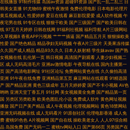
在线播放
91制作传媒
岛国av资源
超碰91资源
国产乱一乱二乱三
日
性爱 亚洲精品黄色网址 99视频资源总站 国产伪娘在线一区 欧美性爱综合网
韩美女直播
91尤物69
蜜桃午夜激情
免费伦理电影
日本电影伦理片
黄瓜视频成人
性爱婷婷
爱豆在线看
麻豆影院爱爱
成人软件视频
午
亚洲成人网站 97人人做视频 国产91果冻视频 麻豆视频在线观看 亚洲春色综
夜宅男在线
91专区在线
狠狠干欧美
国产三级国产
国产欧美日韩在
线
97五月天婷婷
日韩在线网
91福利社视频
福利导航
A片三级网站
合另类 国产丝袜看片 欧美精品再现 午夜性爱片 97超碰视屏 福利网址 玖玖
久草视频8
香蕉APP污视频
艹艹艹插逼
国产精品五月天
狠狠操欧美
性爱
国产绝色精品
精品孕妇无码视频
午夜A片三级片
天美果冻传媒
色资源 日韩精品www 福利嫂av导航 尤物影视 超碰刺激人人 久久伊人精品
久久国产成人精品
精品93久久久
日本人妖射精
学生妹avav
国产熟
女视频在线
乱伦第一页
韩日视频
高清国产剧观看
人妻少妇视频二
区
成人无码高清毛片
视频 日韩色黄网 91白丝网址 超碰在线97青青 激情午夜中国 人操人碰 亚洲
亚洲av激情电影
午夜导航在线
国内主播第一
页
国产高清电影网址
91社区论坛
免费网站黄色在线
久久偷拍高清
亚洲
91午夜在线免费
亚洲精品第五页
麻豆网站在线观看
91精选国
另类调教 99热网站 后入黑丝少妇 日本视频入口 在线导航日韩av 超碰日逼
产
国产精品亚洲
黄色三级成年
五月天婷婷爱
国产不卡小视频
AV色
哟哟
亚洲天堂丁香五月
91社网
美女视频黄全免费
国产精品第一页
激情文学日韩 青草视屏 香蕉视频污版 97av资源 国产干逼视频
国
另类区另类欧美
欧美色图乱伦小说
免费成人软件
黄色网址视频
播放
国产日产美产精品
成人午夜视频
伦理视频网站
黄色18禁网站
亚洲无码视频在线
成人无码看片
91原创社区
伦理电影香港
成人免
费
蜜桃91色色
A片视频网
国产自在线
操欧美老女人
人人97综合精
品
岛国免费
国产无码一二
蜜桃tv网站入口
国产第66页
另类国产在