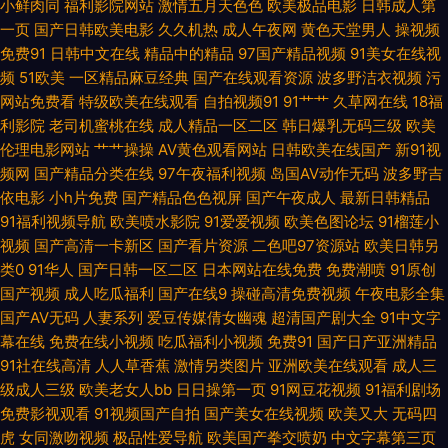
小鲜肉同
福利影院网站
激情五月天色色
欧美极品电影
日韩成人第
线观看91视频 91精东黄色 av第三页 超碰在线 国产色交网址 人人乐人人操
一页
国产日韩欧美电影
久久机热
成人午夜网
黄色天堂男人
操视频
免费91
日韩中文在线
精品中的精品
97国产精品视频
91美女在线视
亚洲综合中文网 www精品九一 另类AV首页 日本黄色www www欧美V 蜜
频
51欧美
一区精品麻豆经典
国产在线观看资源
波多野洁衣视频
污
网站免费看
特级欧美在线观看
自拍视频91
91艹艹
久草网在线
18福
芽精品视频 日韩h片网站 四虎影音 午夜福利影院播放 91主播福利视频 草草
利影院
老司机蜜桃在线
成人精品一区二区
韩日爆乳无码三级
欧美
伦理电影网站
艹艹操操
AV黄色观看网站
日韩欧美在线国产
新91视
影院黄色 久草色视频 欧美日本色色 欧美穴穴 日韩av片网站 九一在线免费观
频网
国产精品分类在线
97午夜福利视频
岛国AV动作无码
波多野吉
依电影
小h片免费
国产精品色色视屏
国产午夜成人
最新日韩精品
看 免费福利视频导航 日韩在线一二 亚洲私人影院 91人人妻人人操 俺去爷新
91福利视频导航
欧美喷水影院
91爱爱视频
欧美色图论坛
91榴莲小
视频
国产高清一卡新区
国产看片资源
二色吧97资源站
欧美日韩另
网 大香蕉少妇 麻豆传媒视频 日本韩国电影无码 午夜成人福利网 99热欧美麻
类0
91华人
国产日韩一区二区
日本网站在线免费
免费潮喷
91原创
国产视频
成人吃瓜福利
国产在线9
操碰高清免费视频
午夜电影全集
豆 福利嫂av导航 黄色老湿影片 老司机午夜福利片 日本A∨ 五月丁香婷成人
国产AV无码
人妻系列
爱豆传媒倩女幽魂
超清国产剧大全
91中文字
幕在线
免费在线小视频
吃瓜福利小视频
免费91
国产日产亚洲精品
91社在线高清
网 影音先锋欧美 91熟女露脸 www97亚洲 成人网址在线观看 九九福利社 欧
人人草香蕉
激情另类图片
亚洲欧美在线观看
成人三
级成人三级
欧美老女人bb
日日操第一页
91网豆花视频
91福利剧场
免费影视观看
91视频国产自拍
国产美女在线视频
欧美又大
无码四
美激情论坛 色综合电影 中文字幕日韩有码 97午夜剧场 成人嫩草97A片 国内
虎
女同激吻视频
极品性爱导航
欧美国产拳交喷奶
中文字幕第三页