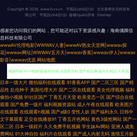
Copyright © 2026
www.fvvx.cn
平面設(shè)計(jì)
北京善華欣元科技有
限公司
平面設(shè)計(jì)
版權(quán)所有
Sitemap
感谢您访问我们的网站，您可能还对以下资源感兴趣：海南俑蹿信
息科技有限公司
wwwAV伦理电影|WWWAV人妻|wwwAV熟女天堂网|wwwav探
花|wwwav网址|WWWAV五月天|wwwav香蕉|wwwav伊人|wwwav
影音|wwwav优选
网站地图
日本成人A片网站 超碰97在线播放 日韩成人网免费 五月丁香综合网 69福利
日本一级大片
微拍福利在线观看
91香蕉APP
国产二区三区
国产精
品性
乱伦种子
美国伦理大片
国产二区在线观看
美女伦理视频
福利
视频导航 91小电影 超碰AV在线 岛国色导航 国产精品爽 国内久精品 久草福
偷拍小视频
91社区国产
丁香五月天堂
欧美变态一区
国产综合在线
观看
国产免费一级片
福利视频资源站
成人午夜在线观看
欧美图片
利免费 青青草超碰在线 日韩性交专区 综合大香蕉伊人 91永久免费观看 东方
在线观看
在线观看h视频
国产a级0
变性人妖
国产福利永久
日韩中
文字幕观看
足交在线播放91
丁香五月色网站
黄色3级抢网站
国产一
无码AV 久久草热婷婷网站 蜜臀网站91 丝袜性交免费网站 午夜剧场www8
区二区
日本一级婬片
久久免费手机视频
学生妹Av网站
亚洲人成免
费网站
91大神自拍
福利片在线观看
国产成人内射无码
激情五月极