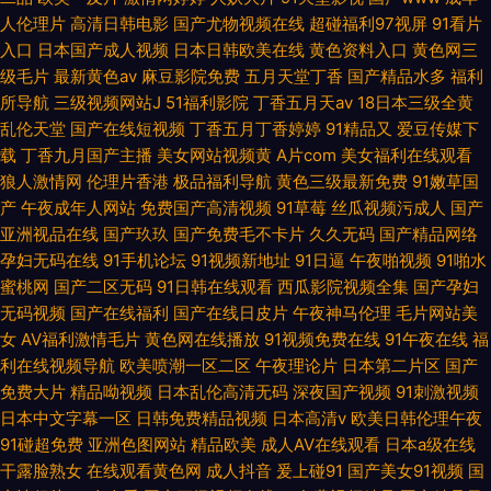
人伦理片
高清日韩电影
国产尤物视频在线
超碰福利97视屏
91看片
入口
日本国产成人视频
日本日韩欧美在线
黄色资料入口
黄色网三
级毛片
最新黄色av
麻豆影院免费
五月天堂丁香
国产精品水多
福利
所导航
三级视频网站J
51福利影院
丁香五月天av
18日本三级全黄
乱伦天堂
国产在线短视频
丁香五月丁香婷婷
91精品又
爱豆传媒下
载
丁香九月国产主播
美女网站视频黄
A片com
美女福利在线观看
狼人激情网
伦理片香港
极品福利导航
黄色三级最新免费
91嫩草国
产
午夜成年人网站
免费国产高清视频
91草莓
丝瓜视频污成人
国产
亚洲视品在线
国产玖玖
国产免费毛不卡片
久久无码
国产精品网络
孕妇无码在线
91手机论坛
91视频新地址
91日逼
午夜啪视频
91啪水
蜜桃网
国产二区无码
91日韩在线观看
西瓜影院视频全集
国产孕妇
无码视频
国产在线福利
国产在线日皮片
午夜神马伦理
毛片网站美
女
AV福利激情毛片
黄色网在线播放
91视频免费在线
91午夜在线
福
利在线视频导航
欧美喷潮一区二区
午夜理论片
日本第二片区
国产
免费大片
精品呦视频
日本乱伦高清无码
深夜国产视频
91刺激视频
日本中文字幕一区
日韩免费精品视频
日本高清v
欧美日韩伦理午夜
91碰超免费
亚洲色图网站
精品欧美
成人AV在线观看
日本a级在线
干露脸熟女
在线观看黄色网
成人抖音
爰上碰91
国产美女91视频
国