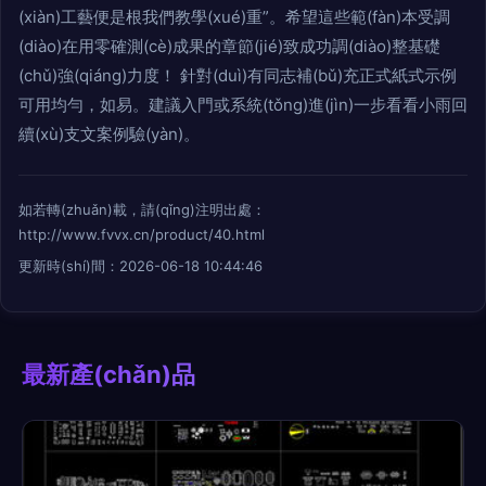
(xiàn)工藝便是根我們教學(xué)重”。希望這些範(fàn)本受調
(diào)在用零確測(cè)成果的章節(jié)致成功調(diào)整基礎
(chǔ)強(qiáng)力度！ 針對(duì)有同志補(bǔ)充正式紙式示例
可用均勻，如易。建議入門或系統(tǒng)進(jìn)一步看看小雨回
續(xù)支文案例驗(yàn)。
如若轉(zhuǎn)載，請(qǐng)注明出處：
http://www.fvvx.cn/product/40.html
更新時(shí)間：2026-06-18 10:44:46
最新產(chǎn)品