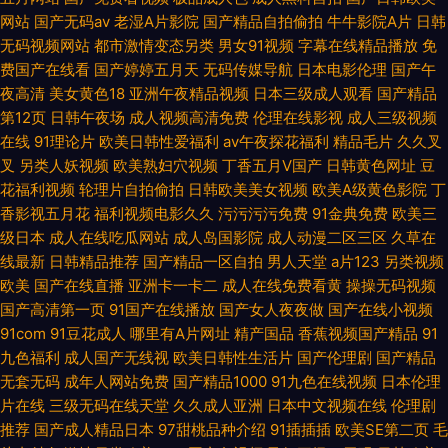
网站
国产无码av
老湿A片影院
国产精品自拍偷拍
牛牛影院A片
日韩
无码视频网站
都市激情变态另类
男女91视频
字幕在线精品播放
免
费国产在线看
国产婷婷五月天
无码传媒导航
日本电影伦理
国产午
夜高清
美女黄色18
亚洲午夜精品视频
日本三级成人观看
国产精品
第12页
日韩午夜场
成人视频高清免费
伦理在线影视
成人三级视频
在线
91理论片
欧美日韩性爱福利
av午夜探花福利
精品毛片
久久叉
叉
另类人妖视频
欧美熟妇穴视频
丁香五月V国产
日韩黄色网址
豆
花福利视频
轮理片自拍偷拍
日韩欧美美女视频
欧美A级黄色影院
丁
香影视五月花
福利视频电影久久
污污污污免费
91金典免费
欧美三
级日本
成人在线吃瓜网站
成人岛国影院
成人动漫二区三区
久草在
线最新
日韩精品推荐
国产精品一区自拍
男人天堂
a片123
另类视频
欧美
国产在线直播
亚洲卡一卡二
成人在线免费看黄
操操无码视频
国产高清第一页
91国产在线播放
国产女人夜夜做
国产在线小视频
91com
91豆花成人
哪里有A片网址
精产国品
香蕉视频国产精品
91
九色福利
成人国产无线视
欧美日韩性生活片
国产伦理剧
国产精品
无套无码
成年人网站免费
国产精品1000
91九色在线视频
日本伦理
片在线
三级无码在线天堂
久久成人亚洲
日本中文视频在线
伦理剧
推荐
国产成人精品日本
97甜桃品种介绍
91插插插
欧美SE第二页
毛