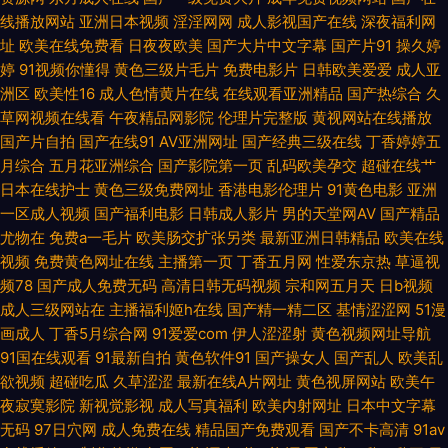
欧美大肥婆p 少妇日皮 91国产白浆高潮 爱豆传媒AV 国产在线日韩二区 老司
线播放网站
亚洲日本视频
淫淫网网
成人影视国产在线
深夜福利网
址
欧美在线免费看
日夜夜欧美
国产大片中文字幕
国产片91
操久婷
婷
91视频你懂得
机综合色 日韩wwww 性爱C片 91社欧美 超碰在线搞99 韩国三级A片 男女互
黄色三级片毛片
免费电影片
日韩欧美爱爱
成人亚
洲区
欧美性16
成人色情黄片在线
在线观看亚洲精品
国产热综合
久
草网视频在线看
午夜精品网影院
伦理片完整版
黄视网站在线播放
操免费看 无码破解版 97搞在线 大香蕉怡红院 精品视频 欧美一区免费 天堂
国产片自拍
国产在线91
AV亚洲网址
国产经典三级在线
丁香婷婷五
月综合
五月花亚洲综合
国产影院第一页
乱码欧美孕交
超碰在线艹
日本色 1024你懂得 99热8 激情色色网 日韩av激情短篇 性欧美日韩 97超碰
日本在线护士
黄色三级免费网址
香港电影伦理片
91黄色电影
亚洲
一区成人视频
国产福利电影
日韩成人影片
男的天堂网AV
国产精品
在线公开 岛国午夜在线 玖玖精品国产 日韩性交网 亚洲一区姦 97视频日韩三
尤物在
免费a一毛片
欧美肠交扩张另类
最新亚洲日韩精品
欧美在线
视频
免费黄色网址在线
主播第一页
丁香五月网
性爱东京热
草逼视
级 岛国成人网 九一传媒在线看 人人97操 在线人妖a片 ts做爱 韩国无码专区
频78
国产成人免费无码
高清日韩无码视频
宗和网五月天
日b视频
成人三级网站在
主播福利姬h在线
国产精一精二区
基情涩涩网
51漫
青青视频久久 成人超碰 老司机日屄网 色综合社区 91Ncom在线 WWW夜夜
画成人
丁香5月综合网
91爱爱com
伊人涩涩射
黄色视频网址导航
91国在线观看
91最新自拍
黄色软件91
国产操女人
国产乱人
欧美乱
撸 国产色一色 男女上床黄色 无码导航 91色情蜜桃茄子 成人电影A片 九一大
欲视频
超碰吃瓜
久草涩涩
最新在线A片网址
黄色视屏网站
欧美午
夜寂寞影院
新视觉影视
成人写真福利
欧美内射网址
日本中文字幕
香蕉 人人操人人乐 一区二区视屏 俺去颜色官网 国产天天操天天干 欧美三级
无码
97日穴网
成人免费在线
精品国产免费观看
国产不卡高清
91av