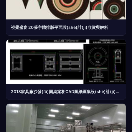
視覺盛宴 20張字體排版平面設(shè)計(jì)欣賞與解析
2018家具廠沙發(fā)圓桌案柜CAD圖紙匯集設(shè)計(jì)平面圖下載指南——編號(hào)17123586平面設(shè)計(jì)解析