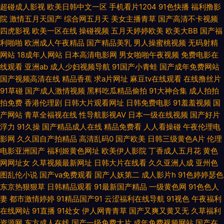
超碰成人影视
欧美日韩中文一区
手机看片1204
91色快播
福利撸影
激情 另类激情综合 人人槽人人 伪娘黑丝自慰 日本a天堂 91夫妻交换论坛 AV
院
激情五月天国产
综合网五月天
美女主播青草
国产高清不卡视频
四虎影视
欧美一区在线
操碰视频
五月天婷婷欧美
欧美大BB
国产福
在线资源站 高清无码视频UL 久草99 欧亚另类综合 深夜啪啪网址 亚洲色图
利啪啪
欧洲成人午夜精品
国产精品美乳
男人操蜜桃视频
无码射精
网站
18成年人网站
日本高清电影网
男女啪啪午夜视频
免费电影在
图 91喷浆 a女v片电影探花 国产欧美精品日韩 老司机福利院 日本色色资源
线观看
亚洲ab
成人少妇视频导航
91国产小青蛙
国产成年免费网站
国产视频高清在线
精品香蕉
求a片网址
麻豆tv在线观看
在线撸丝片
亚洲AV午夜剧场 91海外资源 aa在线 国产AB高清 久久爆乳 欧美性生活儿网
91草碰
国产成人激情视频
黑料吃瓜精品偷拍
91大神合集
成人拍拍
拍免费
香港伦理剧
日韩大片观看网址
日韩免费电影
91羞羞视频
国
站 午夜成人 91国产白浆 www蜜臀 国产另类综合 伦理肏屄视频在线 日韩a
产网站
青草全福视在线
性导航影视AV
日本一级在线视频
国产好片
浮力
91久操
国产精品成人在线
精品免费看
人人看操碰
午夜伦理电
卡一 午夜寂寞老司机 91大神精品人妻 A级无毛 国产10页 含羞草蜜桃a级片
影网
久久国自产拍精品
高清乱码0
国产欧美
日韩三级黄色A片
伦理
电影亚洲国产
福利姬黄色网址
欧美伊人影院
丁香成人五月花
黄色
午夜福利五月天 91色狼 成人又大又黄免费 黄页嫩草 男人肏屄一区二区 日韩
网网址女
久草视频最新网址
日韩大片在线看
久久亚洲人成
亚州色
图乱伦小说
国产va免费观看
国产人妖第二
成人影片h
91色婷婷瑟色
高清色图 午夜剧场福利社 91TV精品 99视频在线 国产乱人乱偷AV 蜜桃精品
东京热狠狠草
日韩精品观看
91最新国产精品
一级黄色网
91色色人
妻
都市激情婷婷
91精品国产91
云涩福利在线导航
91视色
午夜福利
一 日韩三级毛片免 亚洲伪娘av网站 91自摸 传媒视频传媒 激情五月天宗合
在线网站
91直播
91处女
伊人网青青草
国产又爽又黄又无
久草福利
资源网
东方成人在线
国产一级免费大片
成年免费视频网站
国产在