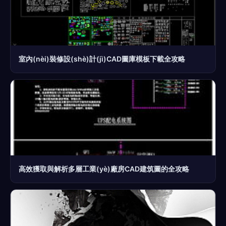
室內(nèi)裝修設(shè)計(jì)CAD圖庫模板下載全攻略
高效獲取與解析多層工業(yè)廠房CAD建筑圖的全攻略