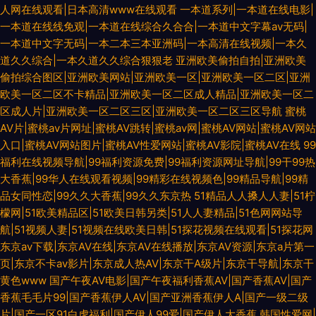
人网在线观看|日本高清www在线观看
一本道系列|一本道在线电影|
一本道在线线免观|一本道在线综合久合合|一本道中文字幕av无码|
一本道中文字无码|一本二本三本亚洲码|一本高清在线视频|一本久
道久久综合|一本久道久久综合狠狠老
亚洲欧美偷拍自拍|亚洲欧美
偷拍综合图区|亚洲欧美网站|亚洲欧美一区|亚洲欧美一区二区|亚洲
欧美一区二区不卡精品|亚洲欧美一区二区成人精品|亚洲欧美一区二
区成人片|亚洲欧美一区二区三区|亚洲欧美一区二区三区导航
蜜桃
AV片|蜜桃av片网址|蜜桃AV跳转|蜜桃av网|蜜桃AV网站|蜜桃AV网站
入口|蜜桃AV网站图片|蜜桃AV性爱网站|蜜桃AV影院|蜜桃AV在线
99
福利在线视频导航|99福利资源免费|99福利资源网址导航|99干99热
大香蕉|99华人在线观看视频|99精彩在线视频色|99精品导航|99精
品女同性恋|99久久大香蕉|99久久东京热
51精品人人搡人人妻|51柠
檬网|51欧美精品区|51欧美日韩另类|51人人妻精品|51色网网站导
航|51视频人妻|51视频在线欧美日韩|51探花视频在线观看|51探花网
东京av下载|东京AV在线|东京AV在线播放|东京AV资源|东京a片第一
页|东京不卡av影片|东京成人热AV|东京干A级片|东京干导航|东京干
黄色www
国产午夜AV电影|国产午夜福利香蕉AV|国产香蕉AV|国产
香蕉毛毛片99|国产香蕉伊人AV|国产亚洲香蕉伊人A|国产一级二级
片|国产一区91白虎福利|国产伊人99爱|国产伊人大香蕉
韩国性爱网|