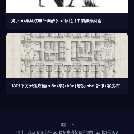
質(zhì)感與紋理 平面設(shè)計(jì)中的無形詩篇
1391平方米酒店標(biāo)準(zhǔn)層設(shè)計(jì) 客房布局與高效利用指南
電話：-
地址：北京市海淀區(qū)白塔庵漢榮家園1號(hào)樓1層103