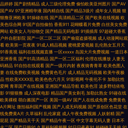
91视频在线免费 超碰人人做爱 国产色网 女人天堂网 日韩无码社区 网站黄色
品婷婷
国产剧情精品
成人三级伦理免费
偷怕欧美亚州图片
国产AV
国产AV
97亚洲精华液
国内精自线
国产精品3级片
成年女人视频
狠
狠撸亚洲欧美
片 午夜剧场韩国 91豆花视频网址 wwwav狼人 国产精品伊人久久 另类激情
91操碰在线
国产高清精品二区
国产欧美在线视频
欧
美色综合网
91国产自拍偷拍
香蕉911
花蝴蝶看片免费
白丝美女免费
网站
欧美女人与动物交
国产精品无码电影
91插插库
97超碰大香蕉
另类 欧洲一级午老q 午夜性色福利影院 91日操 福利网av 91艹人 www夜间
户外自慰影院
国产一区二区二区
国产偷窥盗摄视频
成人动漫网站观
看
欧美第一页夜夜
91成人精品视频
蜜桃爱爱视频
乱伦熟女五月天
生活 东京热网页版 国产精品情侣自拍 老司机激情影院 人人操B碰 熟女丝袜
91香蕉视
福利在线视频直播
一区xxxxx
岛国大片免费视频
一道日本
亚洲香蕉
国产91高清精品
国产一区二区福利
伦理在线播放
人妻无
91 综合亚洲色色图 91中文视频在线 东方黑色av网站 国产福利综合在线 久草
码精品
91自拍在线观看
国产一级片内射
夜夜骑青青草
欧美色图人
妻
在线免费欧美视频
免费黄色毛片
成人精品无码视频
欧美午夜极
资源福利站3 老湿网站 欧美性色A 天堂激情 在线视频福利导航 A级无毛 超碰
品
性欧美ⅩⅩⅩⅩ乱
欧美色色六月天
91影视网
午夜伦不卡
加勒比性
爱网
青草国产在线视频
亚洲国产精品导航
欧美色淫
波多野结依电
高潮 国产在线理论片a 欧美另类拳交 熟女丝袜91 午夜剧场三级毛片 伊人成
影
91狠狠撸
成人深夜电影
精品国产美女剃毛
加勒比熟女
91碰在线
欧美裸模
萌白酱国产一区
美国一级AV
国产人在线成免费
免费黄色
人999 青青草原av 91视频东京热 豆花网页入口 激情影院内射 蜜桃视频黄 日
A片网址
微拍福利国产视频
国产人成无码视频
国产原创区色花堂
在
线免费黄A片
久草福利
乱伦家庭
成人午夜免费视频
人妖射精
国产
韩有码三级 在线看黄专用网站 成人变态另类 韩国三级大片 青青草视频网 五
屁屁
国产精品天干天
国产精品午夜一区
中文字幕无码人妻
日本不
卡二区
国产日韩91
久草福利视频网
91日日夜夜91
超碰碰天天操
91