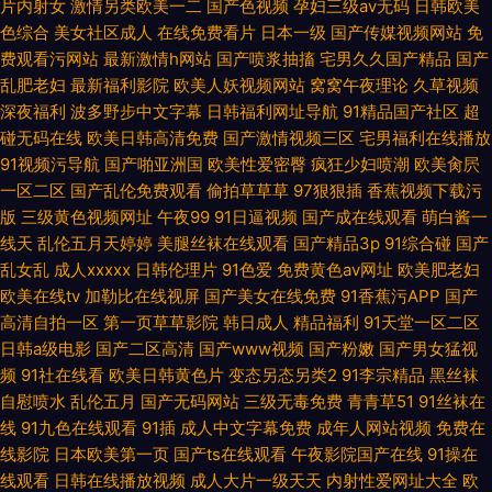
片内射女
激情另类欧美一二
国产色视频
孕妇三级av无码
日韩欧美
色综合
美女社区成人
在线免费看片
日本一级
国产传媒视频网站
免
费观看污网站
最新激情h网站
国产喷浆抽搐
宅男久久国产精品
国产
乱肥老妇
最新福利影院
欧美人妖视频网站
窝窝午夜理论
久草视频
深夜福利
波多野步中文字幕
日韩福利网址导航
91精品国产社区
超
碰无码在线
欧美日韩高清免费
国产激情视频三区
宅男福利在线播放
91视频污导航
国产啪亚洲国
欧美性爱密臀
疯狂少妇喷潮
欧美肏屄
一区二区
国产乱伦免费观看
偷拍草草草
97狠狠插
香蕉视频下载污
版
三级黄色视频网址
午夜99
91日逼视频
国产成在线观看
萌白酱一
线天
乱伦五月天婷婷
美腿丝袜在线观看
国产精品3p
91综合碰
国产
乱女乱
成人xxxxx
日韩伦理片
91色爱
免费黄色av网址
欧美肥老妇
欧美在线tv
加勒比在线视屏
国产美女在线免费
91香蕉污APP
国产
高清自拍一区
第一页草草影院
韩日成人
精品福利
91天堂一区二区
日韩a级电影
国产二区高清
国产www视频
国产粉嫩
国产男女猛视
频
91社在线看
欧美日韩黄色片
变态另态另类2
91李宗精品
黑丝袜
自慰喷水
乱伦五月
国产无码网站
三级无毒免费
青青草51
91丝袜在
线
91九色在线观看
91插
成人中文字幕免费
成年人网站视频
免费在
线影院
日本欧美第一页
国产ts在线观看
午夜影院国产在线
91操在
线观看
日韩在线播放视频
成人大片一级天天
内射性爱网址大全
欧