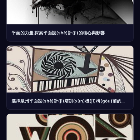
平面的力量 探索平面設(shè)計(jì)的核心與影響
選擇泉州平面設(shè)計(jì)培訓(xùn)機(jī)構(gòu)前的五大考量