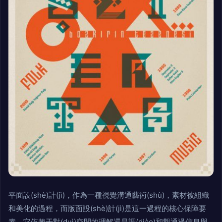
平面設(shè)計(jì)，作為一種視覺溝通藝術(shù)，素材被組織
和美化的過程，而版面設(shè)計(jì)是這一過程的核心保障要
素。它依賴于對(duì)空間的理解還是調(diào)和觀通過信息與