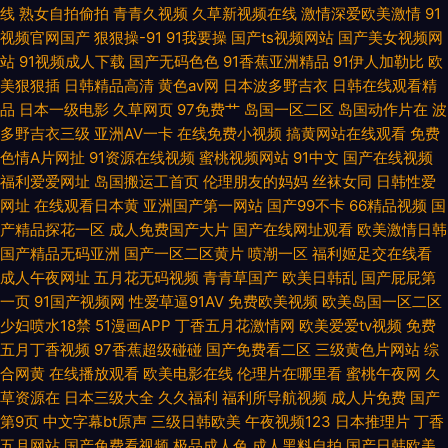
线
熟女自拍偷拍
青青久视频
久草新视频在线
激情深爱欧美激情
91
视频官网国产
狠狠操-91
91我要操
国产ts视频网站
国产美女视频网
站
91视频成人下载
国产无码色色
91香蕉亚洲精品
91伊人加勒比
欧
美狠狠插
日韩精品高清
黄色av网
日本波多野吉衣
日韩在线观看精
品
日本一级电影
久草网页
97免费艹
岛国一区二区
岛国动作片在
波
多野吉衣三级
亚洲AV一卡
在线免费小视频
搞黄网站在线观看
免费
色情A片网扯
91资源在线视频
蜜桃视频网站
91中文
国产在线视频
福利爱爱网址
岛国搬运工首页
伦理朋友的妈妈
丝袜女同
日韩性爱
网址
在线观看日本黄
亚洲国产第一网站
国产99不卡
66精品视频
国
产精品探花一区
成人免费国产大片
国产在线网址观看
欧美激情日韩
国产精品无码亚洲
国产一区二区黄片
喷潮一区
福利姬足交在线看
成人午夜网址
五月花无码视频
青青草国产
欧美日韩乱
国产屁屁第
一页
91国产视频网
性爱草逼91AV
免费欧美视频
欧美岛国一区二区
少妇喷水18禁
51漫画APP
丁香五月花激情网
欧美爱爱tv视频
免费
五月丁香视频
97香蕉超级碰碰
国产免费看二区
三级黄色片网站
综
合网黄
在线播放观看
欧美电影在线
伦理片在哪里看
蜜桃午夜网
久
草资源在
日本三级大全
久久福利
福利所导航视频
成人片免费
国产
第9页
中文字幕bt原声
三级日韩欧美
午夜视频123
日本推理片
丁香
五月网站
国产免费看视频
极品成人色
成人黑料自拍
国产日韩欧美