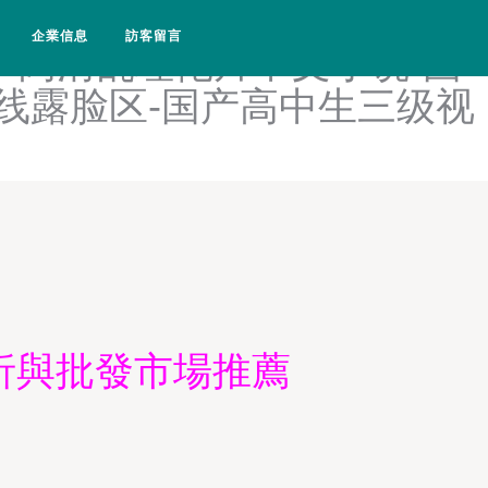
涩-国产高潮流白浆视频-国产
企業信息
訪客留言
产高清乱理伦片中文小说-国
在线露脸区-国产高中生三级视
析與批發市場推薦