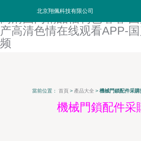
国产妇少水多毛多高潮A片小
北京翔佩科技有限公司
高清国内精品福利色噜噜-国
产高清色情在线观看APP-
频
當前位置：
首頁
>
產品大全
>
機械門鎖配件采購
機械門鎖配件采