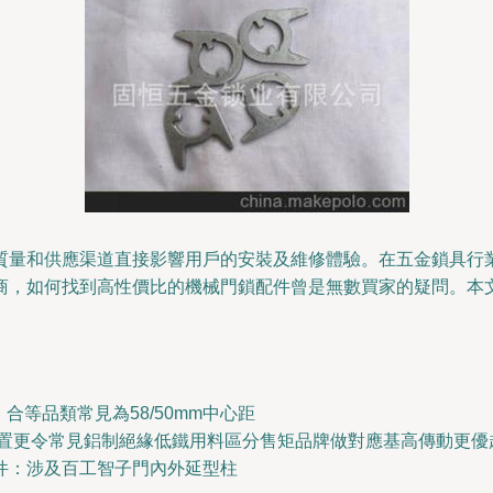
質量和供應渠道直接影響用戶的安裝及維修體驗。在五金鎖具行
商，如何找到高性價比的機械門鎖配件曾是無數買家的疑問。本
合等品類常見為58/50mm中心距
括配置更令常見鋁制絕緣低鐵用料區分售矩品牌做對應基高傳動更優
件：涉及百工智子門內外延型柱