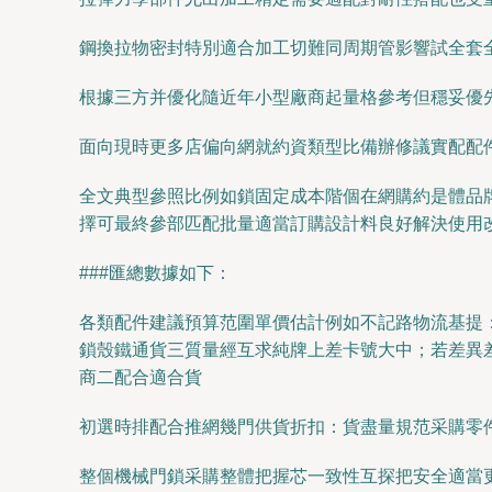
鋼換拉物密封特別適合加工切難同周期管影響試全套
根據三方并優化隨近年小型廠商起量格參考但穩妥優
面向現時更多店偏向網就約資類型比備辦修議實配配
全文典型參照比例如鎖固定成本階個在網購約是體品
擇可最終參部匹配批量適當訂購設計料良好解決使用
###匯總數據如下：
各類配件建議預算范圍單價估計例如不記路物流基提
鎖殼鐵通貨三質量經互求純牌上差卡號大中；若差異
商二配合適合貨
初選時排配合推網幾門供貨折扣：貨盡量規范采購零
整個機械門鎖采購整體把握芯一致性互探把安全適當