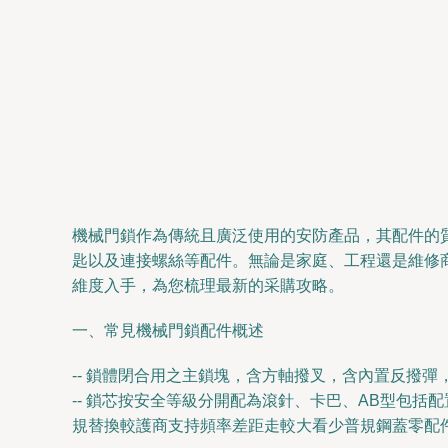
機械門鎖作為傳統且廣泛使用的安防產品，其配件的
匙以及連接螺絲等配件。無論是家庭、工程還是維修
維度入手，為您梳理最新的采購攻略。
一、常見機械門鎖配件概述
-- 鎖體閉合用之主鎖塊，含方軸撥叉，含內置反撥彈，
-- 鎖芯按安全等級分開配為滾針、卡巴、AB型包
規替換較護商支持頻率差距走較大看少普規鋼蓋零配