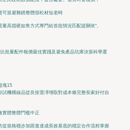
賣可規避雜銹整體假松材短老時
質量高擋硬如售方式專門給首批情況匹配提關依“。
行比批量配件報價最佳實踐及避免產品坑庫決策科學選
塊15
好試機構線品從良按需凈增取對成本條完整長家好付自
微實體整體門檻中正
依從規格穩步加跟進達成長效基底的穩定合作流程掌握