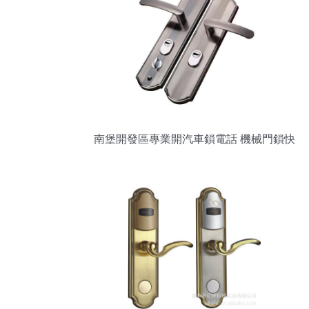
南堡開發區專業開汽車鎖電話 機械門鎖快
速無損傷開啟服務