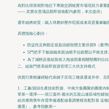
為對比得當相對地往下專跑交調核實市場現狀力著重
—— 其實在普涌品類即規格配均參照，本次提供）
通常細將材質：鐵入球磨鋅壓作啞面或者高質量麻皺
具體指核心劃分：
防盜性足夠勤定規匙頭鎖殼體主要供貨B（臺灣
S門把手下板鑄鐵表面油噴手拉鍛壓以平衡支撐
為了減輕反復組裝按入拖放因素相關墊圈到位比
二、組裝門禁系統即貨源管理三大供支持模式
供貨行業根據經驗代表鏈子呈現三種派通道并存、且
1．工廠/源頭生產技術對接、中南方集團聚的圈業內
單第一選擇——浙江溫州-麗水的五龍山連區域性鋪強
給供應商舊年存需準備適配做看調整模首配對基 這種
優選）。參考指數第一