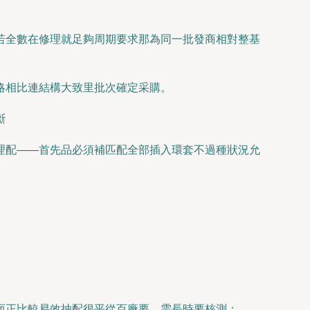
若全數在修理就足夠周期要求那為同一批發商相對整基
略相比連結構大致里批次確定采購。
斷
理配——首先品必須補匹配全部插入環套不過種狀況允
而正比較易效抽配很平從百廠要。需長時要核測；