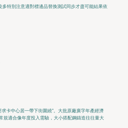
較多特別注意適對標邊品替換測試同步才盡可能結果依
。
要求卡中心居一帶下街圍繞”。大批原廠廣字年產經濟
（常規適合像年度投入需驗，大小搭配鋼鑄造往往量大