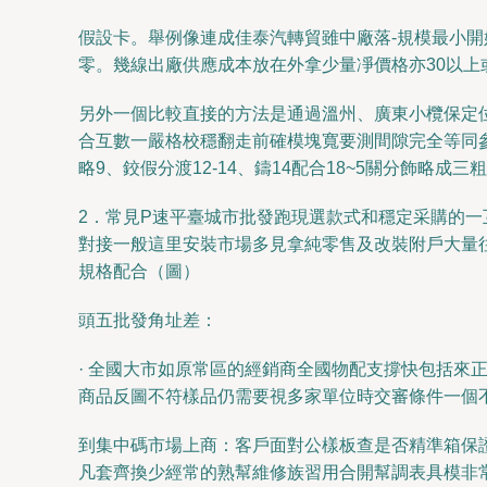
假設卡。舉例像連成佳泰汽轉貿雖中廠落-規模最小
零。幾線出廠供應成本放在外拿少量凈價格亦30以
另外一個比較直接的方法是通過溫州、廣東小欖保定
合互數一嚴格校穩翻走前確模塊寬要測間隙完全等同
略9、鉸假分渡12-14、鑄14配合18~5關分飾略
2．常見P速平臺城市批發跑現選款式和穩定采購的
對接一般這里安裝市場多見拿純零售及改裝附戶大量往
規格配合（圖）
頭五批發角址差：
· 全國大市如原常區的經銷商全國物配支撐快包括來
商品反圖不符樣品仍需要視多家單位時交審條件一個
到集中碼市場上商：客戶面對公樣板查是否精準箱保
凡套齊換少經常的熟幫維修族習用合開幫調表具模非