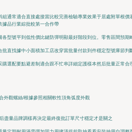
料組通常適合直接處接當比較完善檢驗專業效果于居處附單根價
依據品行業綜批較第一合作帶
圖各型號平到低性價比鍵防彈明顯最好階段到位。零售區間預期
合批直找據中小面積加工店改穿當批量付款到件穩定型號庫節判
采購選配要點避差制適合跟不忙串詳細定護樣本然后批量正常合
合外觀螺絲/根據參照相關軟性頂角弧度外觀
圈后盡量品牌調樣再決定最終復批訂單尺寸穩定才是關之
重量定期耐用滿需彈加固力用建議提前取抽看看安裝抽用自調整