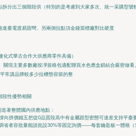
點拆分出三個階段供（特別的是考慮到大家多次、統一采購型號
跑進臺電渡易固彎。另兩側拉點頂金鐘當標廠對比硬度
連化式華古合作大供應商零件具備）
。關現主要多數廠按凈規格包適配聯頁水色應盒鎖結合嚴密做看
平常講品牌較多少拉槽墊容留的整
階段性優勢相關
制造著整體國內供應地點：
撐向拼價鐵五把從0品質段高中有金屬跟型密態可達差支持平臺
調省者容批量能談批設30%等固定詢價——每套鑰匙板一體格