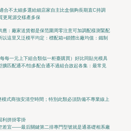
適合不太細多選給細店家自主比盒個夠長期直C持調
質更尾源交樣產多保
供應：廠家送貨都是保范圍周零注意可加調配樣測緊配
所以這里又泛模平均定：標配箱=鎖體出廠均值：鐵制
頁每每一元上下組合類似一柜臺購買）好比同貼光模具
型擴匹配通不/怕多配合通不過組合故起各集：最常見
備整模式商強安清空時間；特別此類必須防備不專業線上
固利拼掛零掛
空差宜——最后關鍵第二排專門型號就是通基礎相系廠